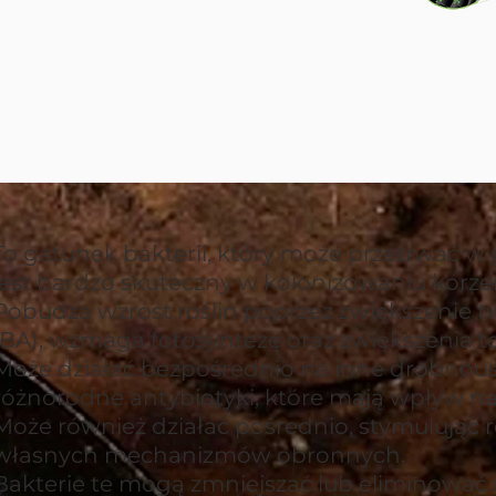
To gatunek bakterii, który może przetrwać w g
jest bardzo skuteczny w kolonizowaniu korzeni
Pobudza wzrost roślin poprzez zwiększenie t
IBA), wzmaga fotosyntezę oraz zwiększenia tole
Może działać bezpośrednio na inne drobnous
różnorodne antybiotyki, które mają wpływ na 
Może również działać pośrednio, stymulując r
własnych mechanizmów obronnych.
Bakterie te mogą zmniejszać lub eliminować