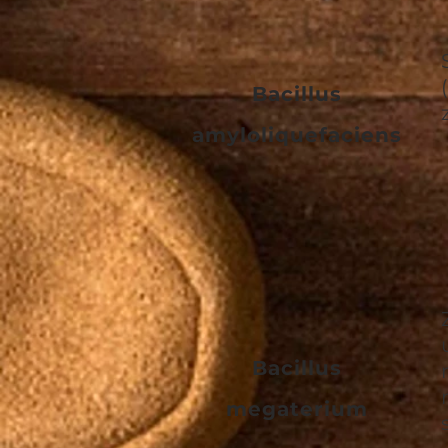
Bacillus
amyloliquefaciens
Bacillus
megaterium