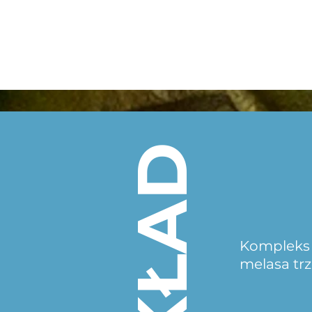
SKŁAD
Kompleks 9
melasa tr