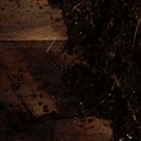
gą szybko i masowo się
iegając infekcjom.
o przyswajalne w glebie
ny uprawne,
ładników
rzystania nawozów.
ozpuszczanie i
sfatazę i fitazę, które