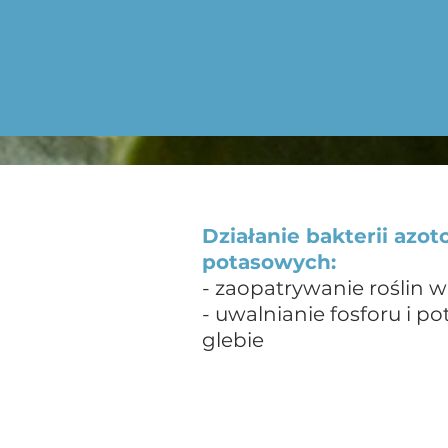
Działanie bakterii azo
potasowych:
- zaopatrywanie roślin w
- uwalnianie fosforu i p
glebie