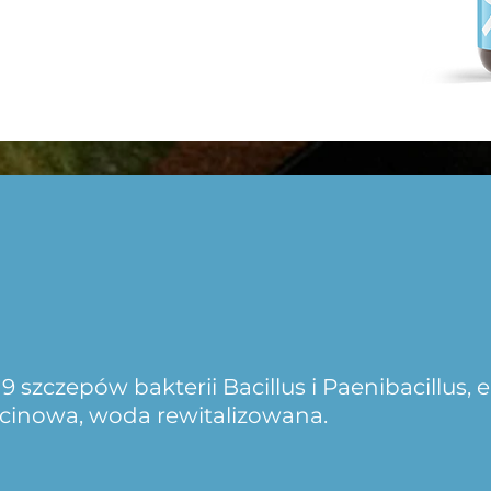
 szczepów bakterii Bacillus i Paenibacillus, 
zcinowa, woda rewitalizowana.