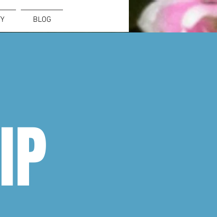
Zaloguj się
TY
BLOG
IP