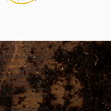
lebie przez długi czas i
 roślin.
worzenia auksyny (IAA,
rancji roślin na stres.
troje, wytwarzając
grzyby lub bakterie.
oślinę do aktywacji
 szkody wyrządzane