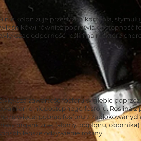
Silnie kolonizuje przestrzeń korzenia, stymulu
(włośników) również poprawia dostępność f
zwiększać odporność roślin na niektóre chor
Zwiększa zawartość fosforu w glebie poprzez 
uwalnianie niedostępnego fosforu. Roślina z 
może więcej pobrać fosforu z zablokowanych 
masy organicznej (słomy, poplonu, obornika)
sposób lepsze odżywienie rośliny.