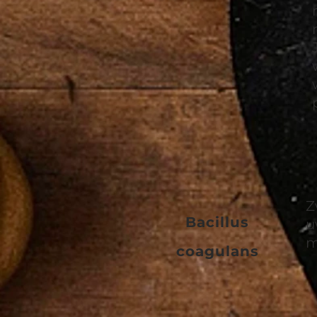
Z
Bacillus
u
m
coagulans