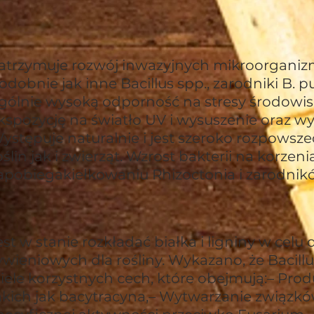
atrzymuje rozwój inwazyjnych mikroorganiz
odobnie jak inne Bacillus spp., zarodniki B. 
gólnie wysoką odporność na stresy środowi
kspozycję na światło UV i wysuszenie oraz wy
ystępuje naturalnie i jest szeroko rozpows
oślin jak i zwierząt. Wzrost bakterii na korzeni
apobiegakiełkowaniu Rhizoctonia i zarodnik
est w stanie rozkładać białka i ligniny w cel
ywieniowych dla rośliny. Wykazano, że Bacill
iele korzystnych cech, które obejmują:– Pro
akich jak bacytracyna,– Wytwarzanie związk