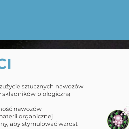
CI
 zużycie sztucznych nawozów
y składników biologiczną
alność nawozów
 materii organicznej
ny, aby stymulować wzrost