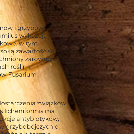
mów i grzybów.
pumilus wykazują
skowe, w tym
soką zawartość soli.
zechniony zarówno u
ach roślin
ów Fusarium.
u dostarczenia związków
us licheniformis ma
dukcje antybiotyków,
ów grzybobójczych o