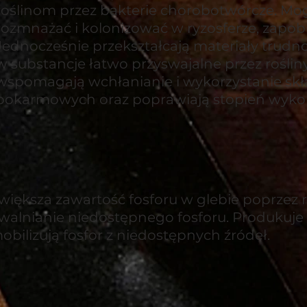
roślinom przez bakterie chorobotwórcze. Mo
rozmnażać i kolonizować w ryzosferze, zapob
Jednocześnie przekształcają materiały trudn
w substancje łatwo przyswajalne przez rośli
wspomagają wchłanianie i wykorzystanie sk
pokarmowych oraz poprawiają stopień wyko
większa zawartość fosforu w glebie poprzez r
walnianie niedostępnego fosforu. Produkuje fo
obilizują fosfor z niedostępnych źródeł.