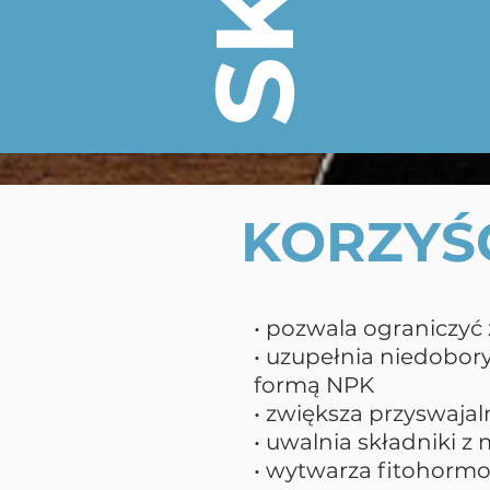
KORZYŚ
• pozwala ograniczyć
• uzupełnia niedobor
formą NPK
• zwiększa przyswaj
• uwalnia składniki z
• wytwarza fitohormo