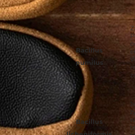
Z
P
o
Bacillus
e
W
pumilus
r
z
J
ż
w
Bacillus
t
licheniformis