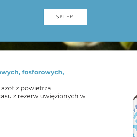
SKLEP
towych, fosforowych,
 azot z powietrza
otasu z rezerw uwięzionych w