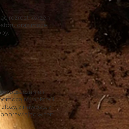
jąc rozrost korzeni
osforu oraz może
oby.
rozpuszczanie i
pomocą tej bakterii
złoży, z nawozu, z
 poprawiając w ten