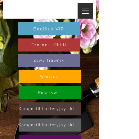
Bacillus VIP
Czosnek i Chilli
Żywy Trawnik
Wrotycz
Pokrzywa
Kompostil bakteryjny aktywator do kompostowania
Kompostil bakteryjny aktywator do oczyszczalni ścieków i szamb