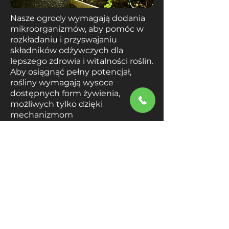
Nasze ogrody wymagają dodania
mikroorganizmów, aby pomóc w
rozkładaniu i przyswajaniu
składników odżywczych dla
lepszego zdrowia i witalności roślin.
Aby osiągnąć pełny potencjał,
rośliny wymagają wysoce
dostępnych form żywienia,
możliwych tylko dzięki
mechanizmom
mikrobiologicznym.
Mikroorganizmy w ogrodzie
pomagają roślinom budować
odporność przeciwko chorobom
tak samo, jak probiotyki pomagają
organizmowi ludzkiemu. Są one
transportowane do układu
pokarmowego tych, którzy jedzą
ogrodowe owoce i warzywa. Dzięki
temu wspomagają zdrowie układu