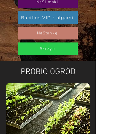
NaŚlimaki
Bacillus VIP z algami
NaStonkę
Skrzyp
PROBIO OGRÓD