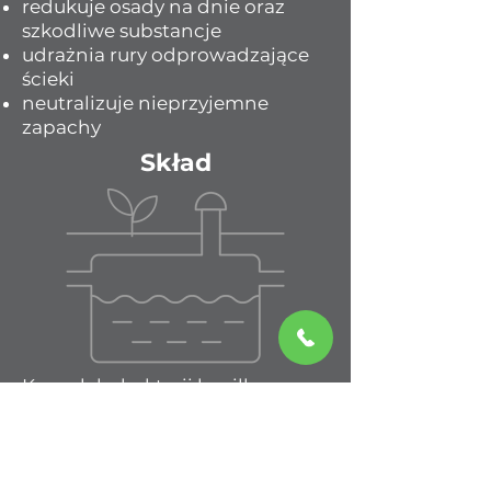
redukuje osady na dnie oraz
szkodliwe substancje
udrażnia rury odprowadzające
ścieki
neutralizuje nieprzyjemne
zapachy
Skład
Kompleks bakterii bacillus.
SPOSÓB UŻYCIA