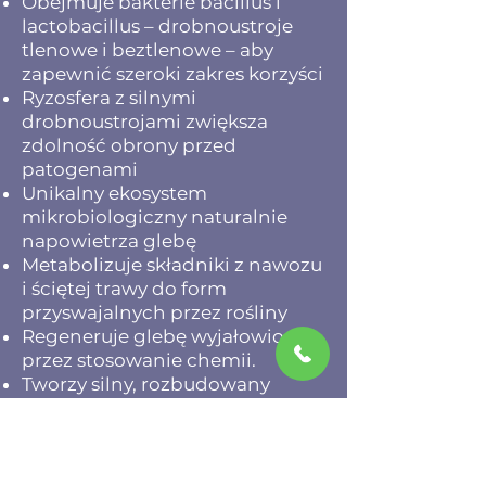
Obejmuje bakterie bacillus i
lactobacillus – drobnoustroje
tlenowe i beztlenowe – aby
zapewnić szeroki zakres korzyści
Ryzosfera z silnymi
drobnoustrojami zwiększa
zdolność obrony przed
patogenami
Unikalny ekosystem
mikrobiologiczny naturalnie
napowietrza glebę
Metabolizuje składniki z nawozu
i ściętej trawy do form
przyswajalnych przez rośliny
Regeneruje glebę wyjałowioną
przez stosowanie chemii.
Tworzy silny, rozbudowany
system korzeniowy
Zwiększa odporność roślin na
długotrwałe warunki stresowe
(brak wody i wysokie