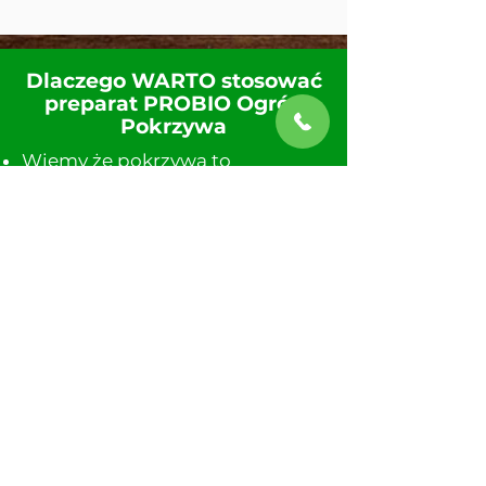
Dlaczego WARTO stosować
preparat PROBIO Ogród
Pokrzywa
Wiemy że pokrzywa to
bogactwo składników, a
zadaniem probiotycznych
mikroorganizmów jest
efektywne wydobycie z niej jak
największej ilości składników
przyswajalnych dla roślin.
Jest zawsze pod ręką, można
rozpylać w sposób ciągły, w
ogrodzie nie ma specyficznego
zapachu i zawsze masz taką
samą koncentrację, więc nie
musisz się martwić że poparzysz
rośliny.