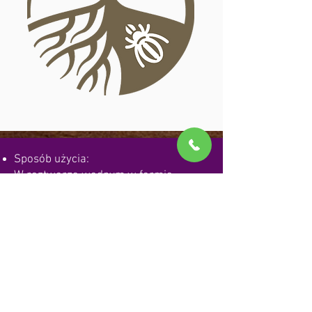
Sposób użycia:
W roztworze wodnym w formie
oprysku na glebę.
Dawkowanie:
100 ml preparatu/2,5 litra wody/10
m²
Wskazane jest stosować regularnie
od marca do października w
odstępach co 14 dni.
Przechowywanie:
Przechowywać w chłodnym i